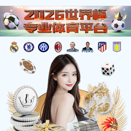
注册入口
华体会下载
APP与网页版入口
｜畅享全球体育赛事与数据服
务
欢迎访问
华体会下载
，提供全面覆盖足球、篮
球、电竞等项目的赛事资讯与数据内容， 支持
APP下载
与
网页使用
，每日同步更新千场比赛，
聚焦热门体育内容， 助您轻松获取赛事动态，
掌握比赛节奏。