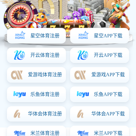
手机App
网页版
关于华体会下载
华体会下载是一家融合科技创新与全球视野的体育赛事服务
平台，致力于为用户提供高效、可信赖的互动观赛体验。 从
数据同步到高清直播、从终端兼容到多语言支持，我们不断
突破技术边界，构建智能化、低延迟、高稳定的服务体系。
每一次点击，都体现我们对用户体验的专注与专业。